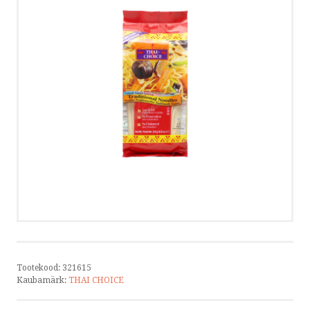
KONTAKT
VÕTA ÜHENDUST
HELISTA
KIRJUTA
SMS
by ShopRoller
Tootekood:
321615
Kaubamärk:
THAI CHOICE