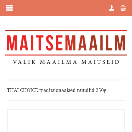
MENÜÜ
HOME
TOOTEGRUPID
KAUBAMÄRGID
MEIST
THAI CHOICE traditsionaalsed nuudlid 250g
OSTUJUHEND
PRIVAATSUSPOLIITIKA
KÜPSISTE POLIITIKA