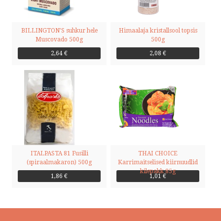
BILLINGTON'S suhkur hele
Himaalaja kristallsool topsis
Muscovado 500g
500g
2,64 €
2,08 €
ITALPASTA 81 Fusilli
THAI CHOICE
(spiraalmakaron) 500g
Karrimaitselised kiirnuudlid
kilepakk 85g
1,86 €
1,01 €