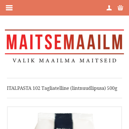
MENÜÜ
HOME
TOOTEGRUPID
KAUBAMÄRGID
MEIST
ITALPASTA 102 Tagliatelline (lintnuudlipusa) 500g
OSTUJUHEND
PRIVAATSUSPOLIITIKA
KÜPSISTE POLIITIKA