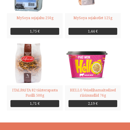
MySoya sojajahu 250g
MySoya sojakotlet 125g
1,75 €
1,44 €
ITALPASTA 82 täisterapasta
HELLO Veiselihamaitselised
Fusilli 500g
riisinuudlid 76g
1,71 €
2,19 €