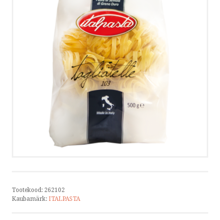
KONTAKT
VÕTA ÜHENDUST
HELISTA
KIRJUTA
SMS
by ShopRoller
Tootekood:
262102
Kaubamärk:
ITALPASTA